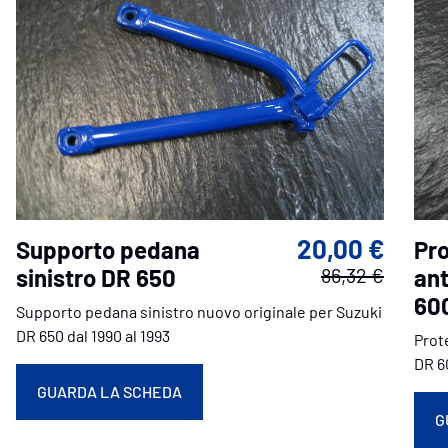
20,00 €
Supporto pedana
Pro
sinistro DR 650
86,32 €
ant
60
Supporto pedana sinistro nuovo originale per Suzuki
DR 650 dal 1990 al 1993
Prot
DR 60
GUARDA LA SCHEDA
G