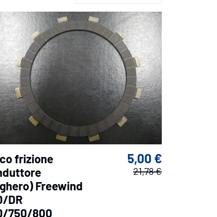
5,00 €
co frizione
nduttore
21,78 €
ughero) Freewind
0/DR
0/750/800