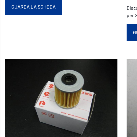
GUARDA LA SCHEDA
Disc
per S
G