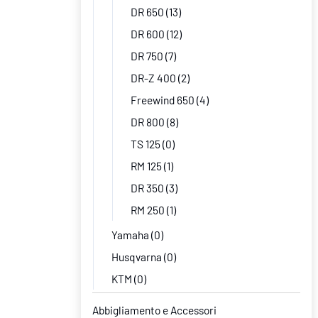
DR 650
(13)
DR 600
(12)
DR 750
(7)
DR-Z 400
(2)
Freewind 650
(4)
DR 800
(8)
TS 125
(0)
RM 125
(1)
DR 350
(3)
RM 250
(1)
Yamaha
(0)
Husqvarna
(0)
KTM
(0)
Abbigliamento e Accessori