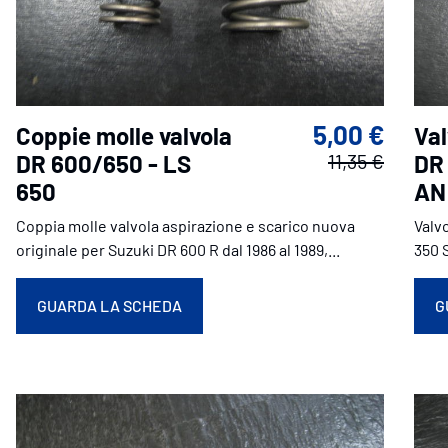
5,00 €
Coppie molle valvola
Val
DR 600/650 - LS
11,35 €
DR
650
AN
Coppia molle valvola aspirazione e scarico nuova
Valv
originale per Suzuki DR 600 R dal 1986 al 1989,...
350 S
GUARDA LA SCHEDA
G