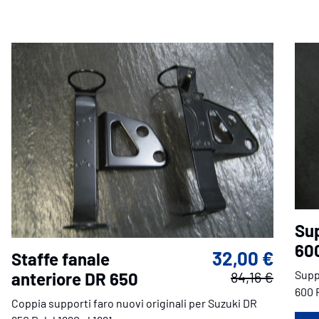
Sup
60
32,00 €
Staffe fanale
Supp
anteriore DR 650
84,16 €
600 R
Coppia supporti faro nuovi originali per Suzuki DR