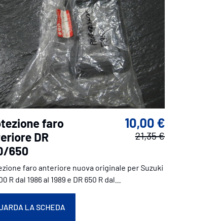
10,00 €
tezione faro
eriore DR
21,35 €
0/650
ezione faro anteriore nuova originale per Suzuki
0 R dal 1986 al 1989 e DR 650 R dal...
UARDA LA SCHEDA